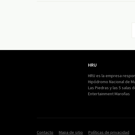
HRU
HRU
HRU es la empresa respon
Hipódromo Nacional de M
Las Piedras y las 5 salas 
Entertainment Maroñas
Contacto
Mapa de sitio
Políticas de privacidad