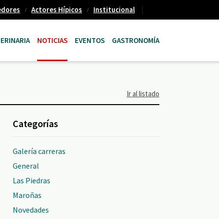
edores
Actores Hípicos
Institucional
ERINARIA
NOTICIAS
EVENTOS
GASTRONOMÍA
Ir al listado
Categorías
Galería carreras
General
Las Piedras
Maroñas
Novedades