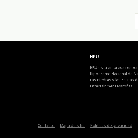
HRU
HRU
HRU es la empresa respon
Hipódromo Nacional de M
Las Piedras y las 5 salas 
Entertainment Maroñas
Contacto
Mapa de sitio
Políticas de privacidad