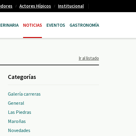
edores
Actores Hípicos
Institucional
ERINARIA
NOTICIAS
EVENTOS
GASTRONOMÍA
Ir al listado
Categorías
Galería carreras
General
Las Piedras
Maroñas
Novedades