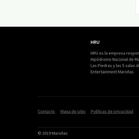
HRU
HRU
HRU es la empresa respon
Hipódromo Nacional de M
Las Piedras y las 5 salas 
Entertainment Maroñas
Contacto
Mapa de sitio
Políticas de privacidad
© 2019 Maroñas