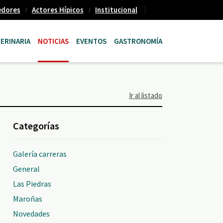
edores
Actores Hípicos
Institucional
ERINARIA
NOTICIAS
EVENTOS
GASTRONOMÍA
Ir al listado
Categorías
Galería carreras
General
Las Piedras
Maroñas
Novedades