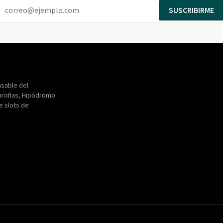
SUSCRIBIRME
Entertainment
Maroñas
sable del
aroñas, Hipódromo
de slots de