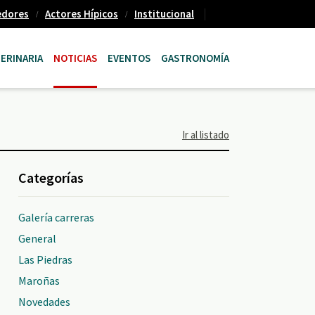
edores
Actores Hípicos
Institucional
ERINARIA
NOTICIAS
EVENTOS
GASTRONOMÍA
Ir al listado
Categorías
Galería carreras
General
Las Piedras
Maroñas
Novedades