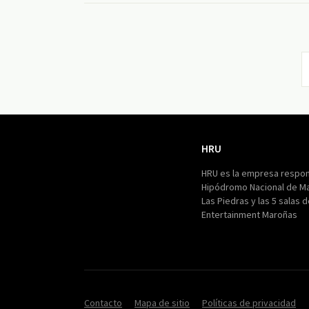
HRU
HRU
HRU es la empresa respon
Hipódromo Nacional de M
Las Piedras y las 5 salas 
Entertainment Maroñas
Contacto
Mapa de sitio
Políticas de privacidad