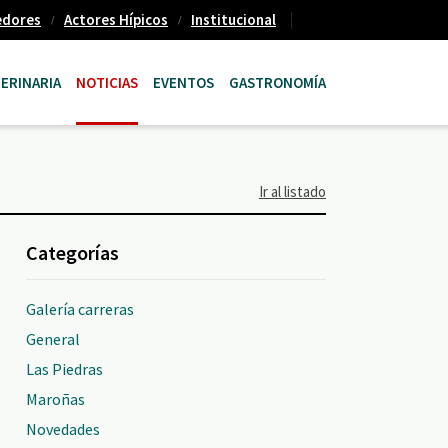
edores
Actores Hípicos
Institucional
ERINARIA
NOTICIAS
EVENTOS
GASTRONOMÍA
Ir al listado
Categorías
Galería carreras
General
Las Piedras
Maroñas
Novedades