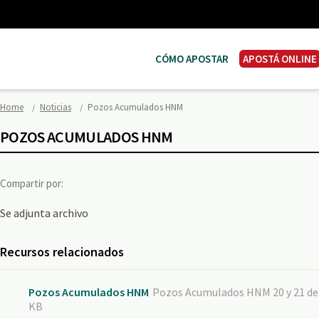
CÓMO APOSTAR
APOSTÁ ONLINE
Home
Noticias
Pozos Acumulados HNM
POZOS ACUMULADOS HNM
Compartir por:
Se adjunta archivo
Recursos relacionados
Pozos Acumulados HNM
Pozos Acumulados HNM 20 y 21 de e
KB