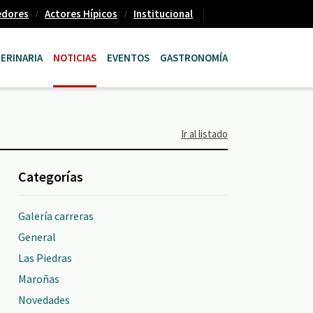
edores
Actores Hípicos
Institucional
ERINARIA
NOTICIAS
EVENTOS
GASTRONOMÍA
Ir al listado
Categorías
Galería carreras
General
Las Piedras
Maroñas
Novedades