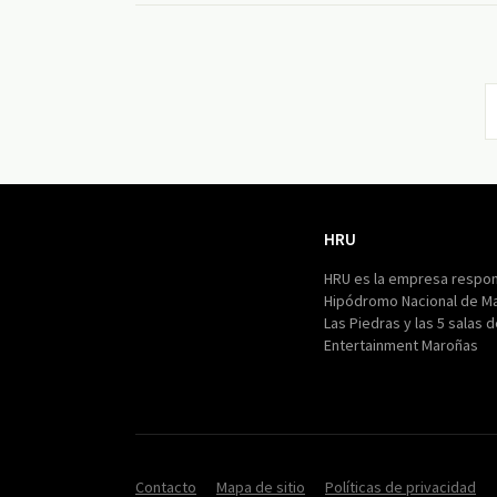
HRU
HRU
HRU es la empresa respon
Hipódromo Nacional de M
Las Piedras y las 5 salas 
Entertainment Maroñas
Contacto
Mapa de sitio
Políticas de privacidad