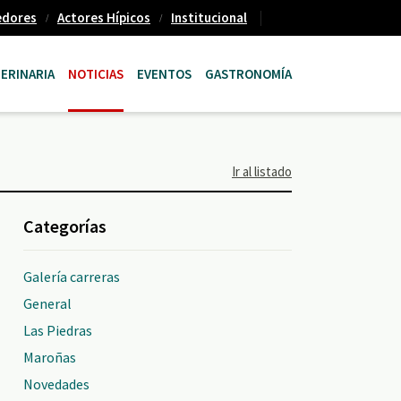
edores
Actores Hípicos
Institucional
ERINARIA
NOTICIAS
EVENTOS
GASTRONOMÍA
Ir al listado
Categorías
Galería carreras
General
Las Piedras
Maroñas
Novedades