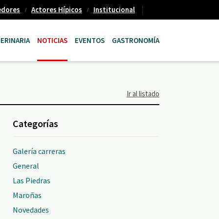
edores
Actores Hípicos
Institucional
ERINARIA
NOTICIAS
EVENTOS
GASTRONOMÍA
Ir al listado
Categorías
Galería carreras
General
Las Piedras
Maroñas
Novedades