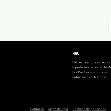
HRU
HRU
HRU es la empresa respon
Hipódromo Nacional de M
Las Piedras y las 5 salas 
Entertainment Maroñas
Contacto
Mapa de sitio
Políticas de privacidad