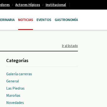
edores
Actores Hípicos
Institucional
ERINARIA
NOTICIAS
EVENTOS
GASTRONOMÍA
Ir al listado
Categorías
Galería carreras
General
Las Piedras
Maroñas
Novedades