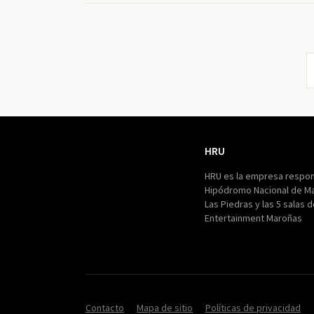
HRU
HRU
HRU es la empresa respon
Hipódromo Nacional de M
Las Piedras y las 5 salas 
Entertainment Maroñas
Contacto
Mapa de sitio
Políticas de privacidad