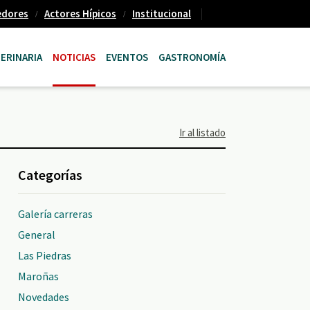
edores
Actores Hípicos
Institucional
ERINARIA
NOTICIAS
EVENTOS
GASTRONOMÍA
Ir al listado
Categorías
Galería carreras
General
Las Piedras
Maroñas
Novedades