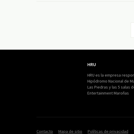
HRU
HRU
HRU es la empresa respon
Hipódromo Nacional de M
Las Piedras y las 5 salas 
Entertainment Maroñas
Contacto
Mapa de sitio
Políticas de privacidad