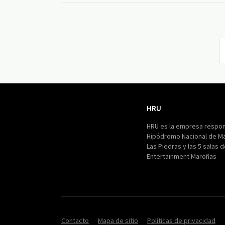
HRU
HRU
HRU es la empresa respon
Hipódromo Nacional de M
Las Piedras y las 5 salas 
Entertainment Maroñas
Contacto
Mapa de sitio
Políticas de privacidad