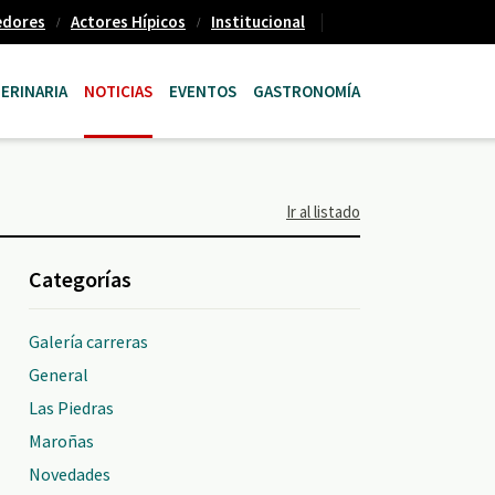
edores
Actores Hípicos
Institucional
ERINARIA
NOTICIAS
EVENTOS
GASTRONOMÍA
Ir al listado
Categorías
Galería carreras
General
Las Piedras
Maroñas
Novedades