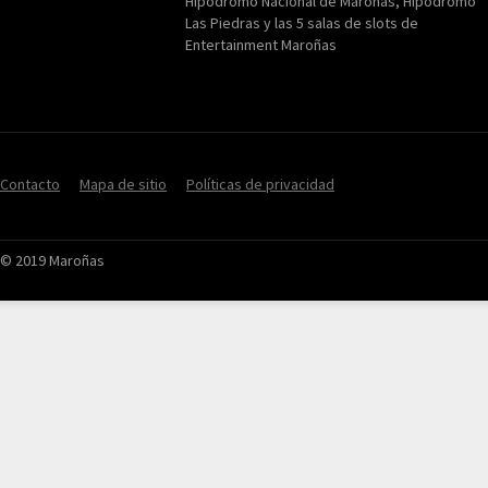
Hipódromo Nacional de Maroñas, Hipódromo
Las Piedras y las 5 salas de slots de
Entertainment Maroñas
Contacto
Mapa de sitio
Políticas de privacidad
© 2019 Maroñas