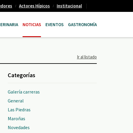
edores
Actores Hípicos
Institucional
ERINARIA
NOTICIAS
EVENTOS
GASTRONOMÍA
Ir al listado
Categorías
Galería carreras
General
Las Piedras
Maroñas
Novedades