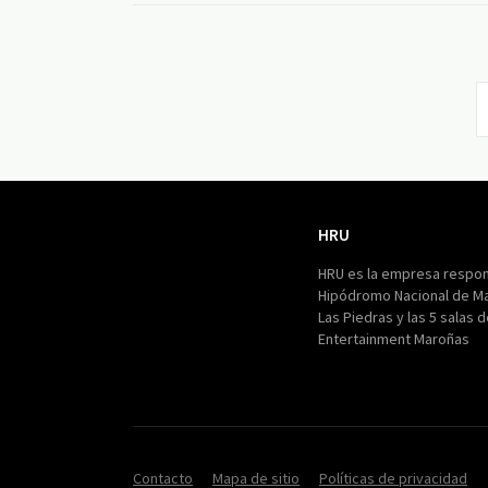
HRU
HRU
HRU es la empresa respon
Hipódromo Nacional de M
Las Piedras y las 5 salas 
Entertainment Maroñas
Contacto
Mapa de sitio
Políticas de privacidad