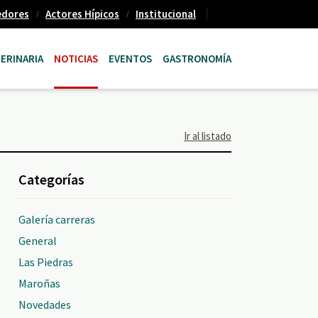
edores
Actores Hípicos
Institucional
ERINARIA
NOTICIAS
EVENTOS
GASTRONOMÍA
Ir al listado
Categorías
Galería carreras
General
Las Piedras
Maroñas
Novedades