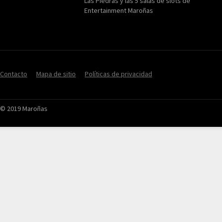
Las Piedras y las 5 salas de slots de
Entertainment Maroñas
Contacto
Mapa de sitio
Políticas de privacidad
© 2019 Maroñas