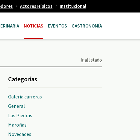
edores
Actores Hípicos
Institucional
ERINARIA
NOTICIAS
EVENTOS
GASTRONOMÍA
Ir al listado
Categorías
Galería carreras
General
Las Piedras
Maroñas
Novedades