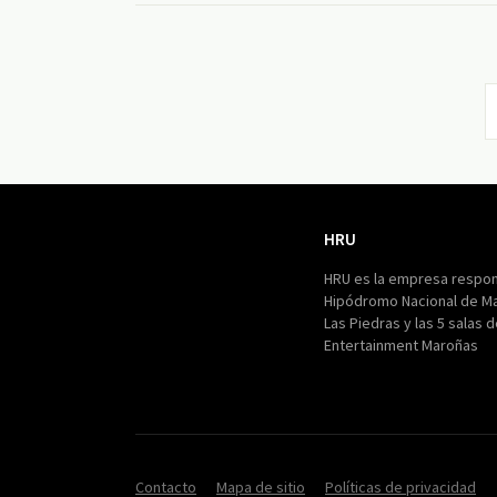
HRU
HRU
HRU es la empresa respon
Hipódromo Nacional de M
Las Piedras y las 5 salas 
Entertainment Maroñas
Contacto
Mapa de sitio
Políticas de privacidad