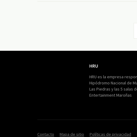
HRU
HRU
HRU es la empresa respon
Hipódromo Nacional de M
Las Piedras y las 5 salas 
Entertainment Maroñas
Contacto
Mapa de sitio
Políticas de privacidad