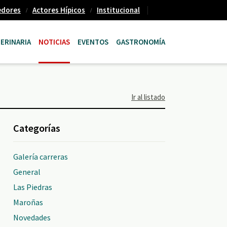
edores
Actores Hípicos
Institucional
ERINARIA
NOTICIAS
EVENTOS
GASTRONOMÍA
Ir al listado
Categorías
Galería carreras
General
Las Piedras
Maroñas
Novedades