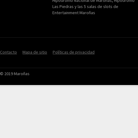
Hipódromo Nacional de Maroñas, Hipódromo
Las Piedras y las 5 salas de slots de
Entertainment Maroñas
Contacto
Mapa de sitio
Políticas de privacidad
© 2019 Maroñas