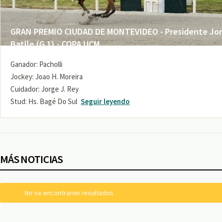
GRAN PREMIO CIUDAD DE MONTEVIDEO - Presidente Jo
Batlle (G 1) - COPA UCM
Ganador: Pacholli
Jockey: Joao H. Moreira
Cuidador: Jorge J. Rey
Stud: Hs. Bagé Do Sul
Seguir leyendo
MÁS NOTICIAS
No se encontraron resultados