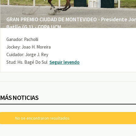
GRAN PREMIO CIUDAD DE MONTEVIDEO - Presidente Jo
Batlle (G 1) - COPA UCM
Ganador: Pacholli
Jockey: Joao H. Moreira
Cuidador: Jorge J. Rey
Stud: Hs. Bagé Do Sul
Seguir leyendo
MÁS NOTICIAS
No se encontraron resultados