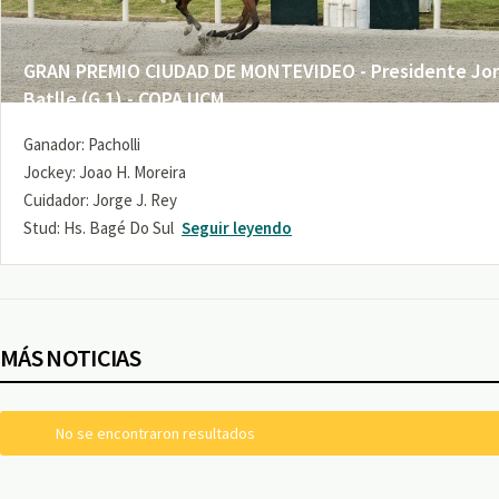
GRAN PREMIO CIUDAD DE MONTEVIDEO - Presidente Jo
Batlle (G 1) - COPA UCM
Ganador: Pacholli
Jockey: Joao H. Moreira
Cuidador: Jorge J. Rey
Stud: Hs. Bagé Do Sul
Seguir leyendo
MÁS NOTICIAS
No se encontraron resultados