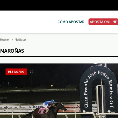
CÓMO APOSTAR
APOSTÁ ONLINE
Home
Noticias
MAROÑAS
DESTACADO